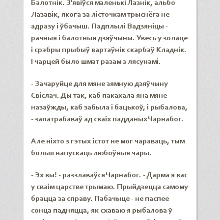
Балотнік. З'явіўся маленькі Лазнік, альбо
Лазавік, якога за лісточкам трыснёга не
адразу і ўбачыш. Падплылі Вадзяніцы -
рачныя і балотныя дзяўчыны. Увесь у золаце
і срэбры прыбыў вартаўнік скарбаў Кладнік.
І чарцей было шмат разам з лясунамі.
- Зачаруйце для мяне зямную дзяўчыну
Свіслач. Ды так, каб пакахала яна мяне
назаўжды, каб забыла і бацькоў, і рыбалова,
- запатрабаваў ад сваіх падданых Чарнабог.
Але ніхто з гэтых істот не мог чараваць, тым
больш напускаць любоўныя чары.
- Эх вы! - раззлаваўся Чарнабог. - Дарма я вас
у сваім царстве трымаю. Прыйдзецца самому
брацца за справу. Пабачыце - не паспее
сонца падняцца, як схаваю я рыбалова ў