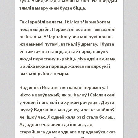
суха. Выйдзе тады замак на свет. На цвёрдай
зямлі вам зручней будзе біцца.
Так і зрабілі волаты. І біліся з Чарнабогам
некалькі дзён. Перамаглі волаты і вызвалілі
рыбалова. А Чарнабогу звязалі рукі-крылы
жалезнымі путамі, загналі ў дрыгву. І будзе
ён там вечна стаяць, да тае пары, пакуль
людзі перастануць рабіць ліха адзін аднаму.
Бо ліха можа парваць жалезныя вяроўкі і
вызваліць бога цемры.
Вадзянік і Волаты святкавалі перамогу. І
ніхто не заўважыў, як рыбалоў і Свіслач селі
ў човен і паплылі па хуткай рачулцы. Доўга
шукаў Вадзянік сваю дачку, але не знайшоў
яе. Ішоў час. Людзей каля ракі стала больш.
Ад аднаго чалавека да іншага, ад
старэйшага да малодшага перадаваўся сказ