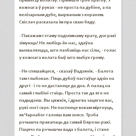
прывесці волатаў. Прыйшлі трое братоў. У
кожнага ў руках - не проста па дубіне, а па
велізарным дубе, вырваным з коранем.
Свіслач расказала ім пра сваю бяду.
- Пакажам гэтаму падземнаму крату, дзе ракі
зімуюць! Не любіць ён нас, здаўна
выхваляецца, што пазбавіць нас сілы, - голас
у кожнага волата быў што выбух грому.
- Не спяшайцеся, - сказаў Вадзянік. - Балота
там глыбокае. Пяць дубоў пастаўце адзін на
другі - і то не дастанеце да дна. А палац на
самай глыбіні стаіць. Проста так да яго не
падыдзеш. Вы цяжкія, і дрыгва зацягне вас,
рукі-ногі скуе. Не паспееце вокам міргнуць,
як Чарнабог галовы вам знясе. Трэба
рэчышча пракапаць да самай Бярозы-ракі.
Пацячэ па рэчышчы вада з балота, і стане