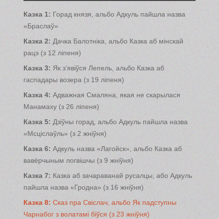
Казка 1:
Горад князя, альбо Адкуль пайшла назва
«Браслаў»
Казка 2:
Дачка Балотніка, альбо Казка аб мінскай
рацэ (з 12 ліпеня)
Казка 3:
Як з’явіўся Лепель, альбо Казка аб
гаспадары возера (з 19 ліпеня)
Казка 4:
Адважная Смаляна, якая не скарылася
Манамаху (з 26 ліпеня)
Казка 5:
Дзіўны горад, альбо Адкуль пайшла назва
«Мсціслаўль» (з 2 жніўня)
Казка 6:
Адкуль назва «Лагойск», альбо Казка аб
вавёрчыным логвішчы (з 9 жніўня)
Казка 7:
Казка аб зачараванай русалцы, або Адкуль
пайшла назва «Гродна» (з 16 жніўня)
Казка 8:
Сказ пра Свіслач, альбо Як падступны
Чарнабог з волатамі біўся (з 23 жніўня)