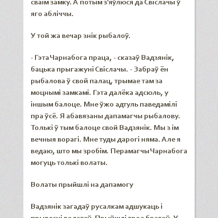
сваім замку. А потым з'яўлюся да Свіслачы ў
яго абліччы.
У той жа вечар знік рыбалоў.
- Гэта Чарнабога праца, - сказаў Вадзянік,
бацька прыгажуні Свіслачы. - Забраў ён
рыбалова ў свой палац, трымае там за
моцнымі замкамі. Гэта далёка адсюль, у
іншым балоце. Мне ўжо адтуль паведамілі
пра ўсё. Я абавязаны дапамагчы рыбалову.
Толькі ў тым балоце свой Вадзянік. Мы з ім
вечныя ворагі. Мне туды дарогі няма. Але я
ведаю, што мы зробім. Перамагчы Чарнабога
могуць толькі волаты.
В
о
латы прыйшлі на дапамогу
Вадзянік загадаў русалкам адшукаць і