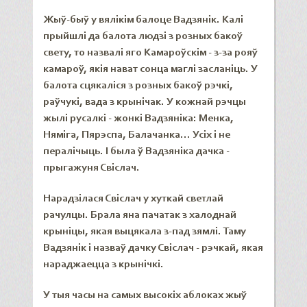
Жыў-быў у вялікім балоце Вадзянік. Калі
прыйшлі да балота людзі з розных бакоў
свету, то назвалі яго Камароўскім - з-за рояў
камароў, якія нават сонца маглі засланіць. У
балота сцякаліся з розных бакоў рэчкі,
раўчукі, вада з крынічак. У кожнай рэчцы
жылі русалкі - жонкі Вадзяніка: Менка,
Няміга, Пярэспа, Балачанка... Усіх і не
пералічыць. І была ў Вадзяніка дачка -
прыгажуня Свіслач.
Нарадзілася Свіслач у хуткай светлай
рачулцы. Брала яна пачатак з халоднай
крыніцы, якая выцякала з-пад зямлі. Таму
Вадзянік і назваў дачку Свіслач - рэчкай, якая
нараджаецца з крынічкі.
У тыя часы на самых высокіх аблоках жыў