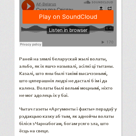
Раней на зямлі беларускай жылі волаты,
альбо, як іх яшчэ называлі, асілкі ці тытаны.
Казалі, што яны былі такімі высачэзнымі,
што цяперашнія людзі не дасталі б ім і да
калена. Волаты былі вельмі моцнымі, ніхто
не мог адолець іх у баі.
Чытач газеты «Аргументы і факты» перадаў у
рэдакцыю казку аб тым, як аднойчы волаты
біліся з Чарнабогам, богам усяго зла, што
ёсць на свеце.