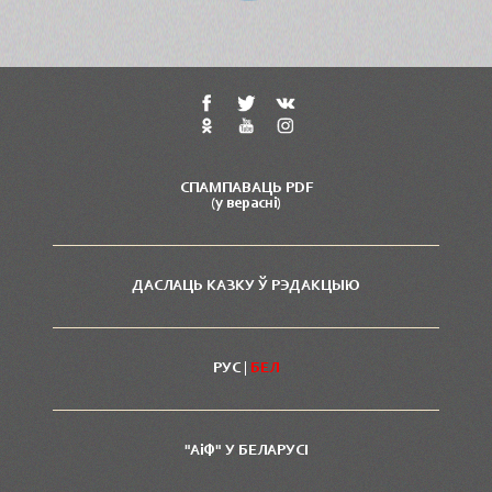
СПАМПАВАЦЬ PDF
(у вераснi)
ДАСЛАЦЬ КАЗКУ Ў РЭДАКЦЫЮ
РУС
|
БЕЛ
"АiФ" У БЕЛАРУСI