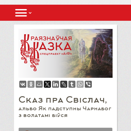
Сказ пра Свіслач,
альбо Як падступны Чарнабог
з волатамі біўся