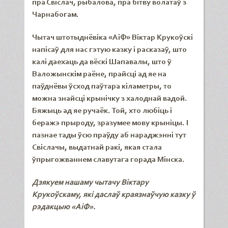
пра Свіслач, рыбалова, пра бітву волатаў з
Чарнабогам.
Чытач штотыднёвіка «АіФ» Віктар Крукоўскі
напісаў для нас гэтую казку і расказаў, што
к
алі даехаць да вёскі Шапавалы, што ў
Валожынскім раёне, прайсці ад яе на
паўднёвы ўсход паўтара кіламетры, то
можна знайсці крынічку з халоднай вадой.
Бяжыць ад яе ручаёк. Той, хто любіць і
беражэ прыроду, зразумее мову крыніцы. І
пазнае тады ўсю праўду аб нараджэнні тут
Свіслачы, выдатнай ракі, якая стала
ўпрыгожваннем славутага горада Мінска.
Дзякуем нашаму чытачу
Віктару
Крукоўскаму, які даслаў краязнаўчую казку ў
рэдакцыю
«А
і
Ф».