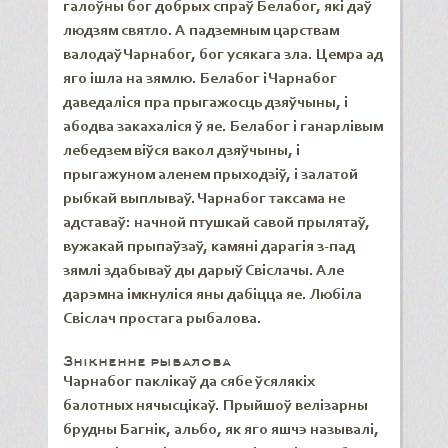
галоўны бог добрых спраў Белабог, які даў
людзям святло. А падземным царствам
валодаў Чарнабог, бог усякага зла. Цемра ад
яго ішла на зямлю. Белабог і Чарнабог
даведаліся пра прыгажосць дзяўчыны, і
абодва закахаліся ў яе. Белабог і ганарлівым
лебедзем віўся вакол дзяўчыны, і
прыгажуном аленем прыходзіў, і залатой
рыбкай выплываў. Чарнабог таксама не
адставаў: начной птушкай савой прылятаў,
вужакай прыпаўзаў, камяні дарагія з-пад
зямлі здабываў ды дарыў Свіслачы. Але
дарэмна імкнуліся яны дабіцца яе. Любіла
Свіслач простага рыбалова.
Знікненне
р
ыбало
ва
Чарнабог паклікаў да сябе ўсялякіх
балотных нячысцікаў. Прыйшоў велізарны
брудны Багнік, альбо, як яго яшчэ называлі,