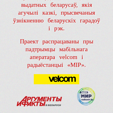
выдатных беларусаў, якія
агучылі казкі, прысвечаныя
ўзнікненню беларускіх гарадоў
і рэк.
Праект распрацаваны пры
падтрымцы мабільнага
аператара velcom і
радыёстанцыі «МІР».