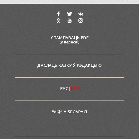
СПАМПАВАЦЬ PDF
(у вераснi)
ДАСЛАЦЬ КАЗКУ Ў РЭДАКЦЫЮ
РУС
|
БЕЛ
"АiФ" У БЕЛАРУСI