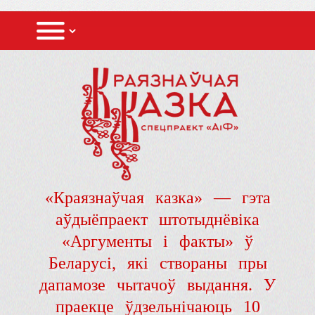
«Краязнаўчая казка» — гэта
аўдыёпраект штотыднёвіка
«Аргументы і факты» ў
Беларусі, які створаны пры
дапамозе чытачоў выдання. У
праекце ўдзельнічаюць 10