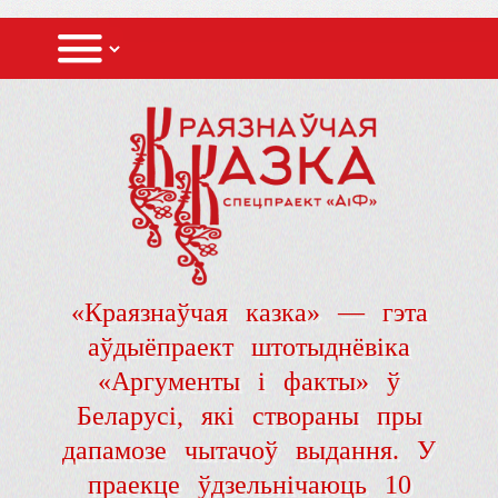
«Краязнаўчая казка» — гэта
аўдыёпраект штотыднёвіка
«Аргументы і факты» ў
Беларусі, які створаны пры
дапамозе чытачоў выдання. У
праекце ўдзельнічаюць 10