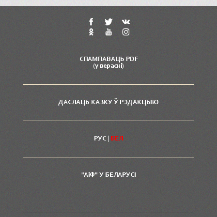
СПАМПАВАЦЬ PDF
(у вераснi)
ДАСЛАЦЬ КАЗКУ Ў РЭДАКЦЫЮ
РУС
|
БЕЛ
"АiФ" У БЕЛАРУСI