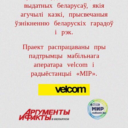
выдатных беларусаў, якія
агучылі казкі, прысвечаныя
ўзнікненню беларускіх гарадоў
і рэк.
Праект распрацаваны пры
падтрымцы мабільнага
аператара velcom і
радыёстанцыі «МІР».