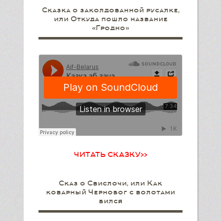
Сказка о заколдованной русалке,
или Откуда пошло название
«Гродно»
ЧИТАТЬ СКАЗКУ>>
Сказ о Свислочи, или Как
коварный Чернобог с волотами
бился