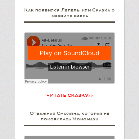
Как появился Лепель, или Сказка о
хозяине озера
ЧИТАТЬ СКАЗКУ>>
Отважная Смоляна, которая не
покорилась Мономаху