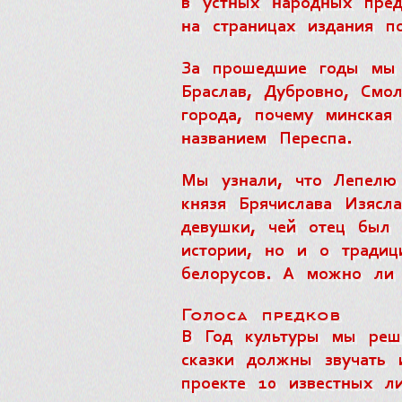
в устных народных пред
на страницах издания по
За прошедшие годы мы 
Браслав, Дубровно, Смо
города, почему минская
названием Переспа.
Мы узнали, что Лепелю 
князя Брячислава Изясл
девушки, чей отец был 
истории, но и о традиц
белорусов. А можно ли 
Голоса предков
В Год культуры мы реши
сказки должны звучать 
проекте 10 известных л