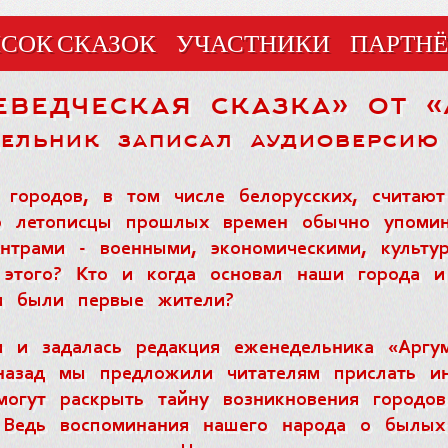
СОК СКАЗОК
УЧАСТНИКИ
ПАРТН
еведческая сказка» от 
ельник записал аудиоверсию
 городов, в том числе белорусских, считаю
о летописцы прошлых времен обычно упомин
нтрами - военными, экономическими, культу
этого? Кто и когда основал наши города и
м были первые жители?
 и задалась редакция еженедельника «Аргу
назад мы предложили читателям прислать ин
могут раскрыть тайну возникновения городо
. Ведь воспоминания нашего народа о былых