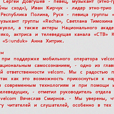
 Сергей Довгушев - певец, музыкант (этно-г
ўны сход»), Иван Кирчук - лидер этно-трио
Республика Полина, Руся - певица группы 
узыкант группы «Recha», Светлана Тимохина
 кукол, а также актеры Национального акад
яко, актриса и телеведущая канала «СТВ» 
 «S○unduk» Анна Хитрик.
ям
при поддержке мобильного оператора velco
национальным самосознанием, - одно из гла
ой ответственности velcom. Мы с радостью 
, так как это возможность прикоснуться к н
я современным технологиям и при помощи и
телеведущих, - отметил
руководитель отдела
velcom Вячеслав Смирнов
. - Мы уверены, ч
гу читателей и слушателей, особенно в тех