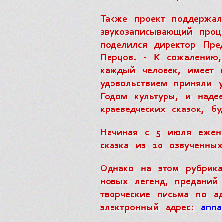
Также проект поддержал
звукозаписывающий проц
поделился
директор Пре
Перцов
. - К сожалению,
каждый человек, имеет 
удовольствием приняли 
Годом культуры, и наде
краеведческих сказок, б
Начиная с 5 июля ежене
сказка из 10 озвученны
Однако на этом рубрика
новых легенд, преданий
творческие письма по ад
электронный адрес:
anna