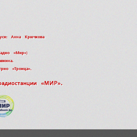
уси: Анна Крючкова
радио «Мир»)
вкина.
трио «Троица».
радиостанции «МИР».