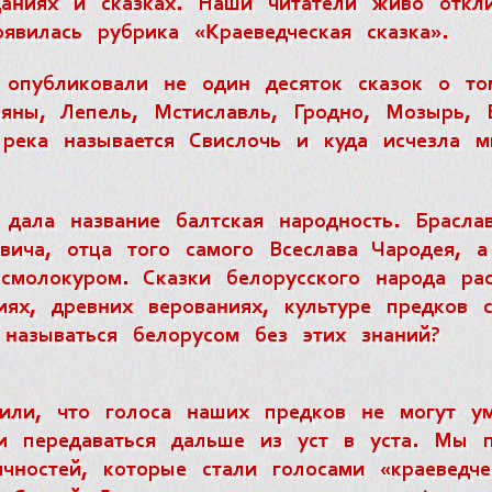
аниях и сказках. Наши читатели живо откли
явилась рубрика «Краеведческая сказка».
опубликовали не один десяток сказок о то
ляны, Лепель, Мстиславль, Гродно, Мозырь, 
 река называется Свислочь и куда исчезла м
дала название балтская народность. Брасла
авича, отца того самого Всеслава Чародея, 
смолокуром. Сказки белорусского народа ра
иях, древних верованиях, культуре предков 
называться белорусом без этих знаний?
ли, что голоса наших предков не могут ум
и передаваться дальше из уст в уста. Мы п
ичностей, которые стали голосами «краеведч