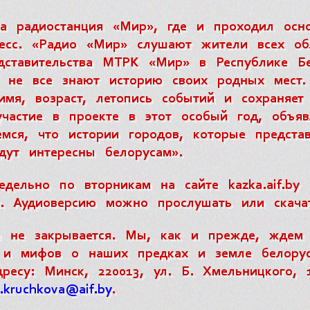
а радиостанция «Мир», где и проходил осн
есс. «Радио «Мир» слушают жители всех обл
дставительства МТРК «Мир» в Республике Б
 не все знают историю своих родных мест.
имя, возраст, летопись событий и сохраняет
участие в проекте в этот особый год, объя
емся, что истории городов, которые предста
удут интересны белорусам».
дельно по вторникам на сайте kazka.aif.by 
х. Аудиоверсию можно прослушать или скача
 не закрывается. Мы, как и прежде, ждем 
 и мифов о наших предках и земле белорус
ресу: Минск, 220013, ул. Б. Хмельницкого, 
.kruchkova@aif.by
.