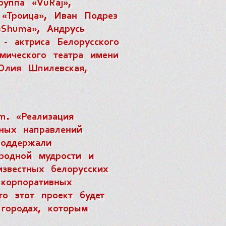
руппа «VuRaj»,
 «Троица», Иван Подрез
«Shuma», Андрусь
 - актриса Белорусского
емического театра имени
Юлия Шпилевская,
m. «Реализация
вных направлений
поддержали
ародной мудрости и
звестных белорусских
 корпоративных
то этот проект будет
 городах, которым