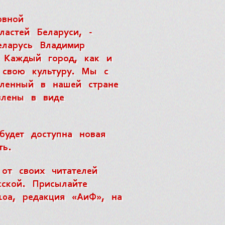
овной
астей Беларуси, -
еларусь Владимир
 Каждый город, как и
 свою культуру. Мы с
вленный в нашей стране
влены в виде
будет доступна новая
ть.
от своих читателей
ской. Присылайте
10а, редакция «АиФ», на