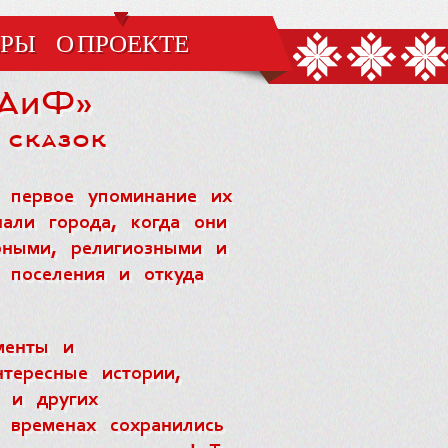
ЁРЫ
О ПРОЕКТЕ
«АиФ»
 сказок
т первое упоминание их
али города, когда они
рными, религиозными и
 поселения и откуда
менты и
тересные истории,
в и других
 временах сохранились