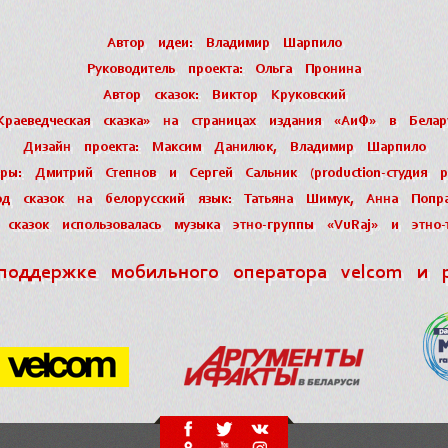
Автор идеи: Владимир Шарпило
Руководитель проекта: Ольга Пронина
Автор сказок: Виктор Круковский
Краеведческая сказка» на страницах издания «АиФ» в Белар
Дизайн проекта: Максим Данилюк, Владимир Шарпило
еры: Дмитрий Степнов и Сергей Сальник (production-студия 
од сказок на белорусский язык: Татьяна Шимук, Анна Попра
сказок использовалась музыка этно-группы «VuRaj» и этно-
поддержке мобильного оператора velcom и 