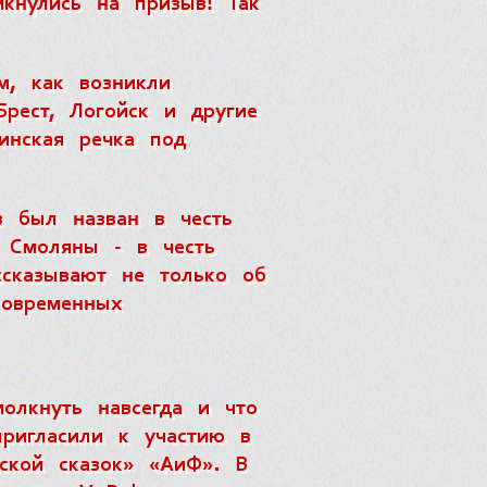
кнулись на призыв! Так
м, как возникли
Брест, Логойск и другие
инская речка под
в был назван в честь
а Смоляны - в честь
ссказывают не только об
современных
олкнуть навсегда и что
ригласили к участию в
еской сказок» «АиФ». В