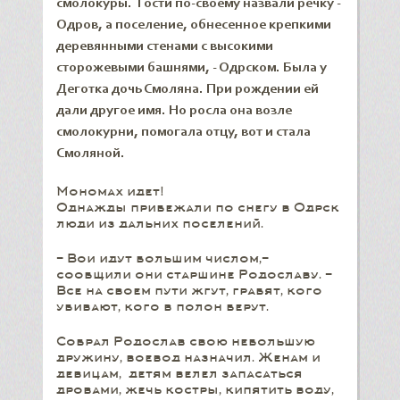
смолокуры. Гости по-своему назвали речку -
Одров, а поселение, обнесенное крепкими
деревянными стенами с высокими
сторожевыми башнями, - Одрском. Была у
Деготка дочь Смоляна. При рождении ей
дали другое имя. Но росла она возле
смолокурни, помогала отцу, вот и стала
Смоляной.
Мономах идет!
Однажды прибежали по снегу в Одрск
люди из дальних поселений.
- Вои идут большим числом,-
сообщили они старшине Родославу. -
Все на своем пути жгут, грабят, кого
убивают, кого в полон берут.
Собрал Родослав свою небольшую
дружину, воевод назначил. Женам и
девицам, детям велел запасаться
дровами, жечь костры, кипятить воду,