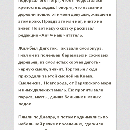
подорвал его Петр I, чтобы не досталась
крепость шведам. Говорят, что название
деревни пошло от имени девушки, жившей в
этом краю. Правда это или нет, никто не
знает. Но вот какую сказку рассказал
редакции «АиФ» наш читатель.
Жил-был Деготок. Так звали смолокура.
Гнал он из поленьев березовых и сосновых
деревьев, из смолистых корчей деготь -
черную смолу, значит. Торговые люди
приходили за этой смолой из Киева,
Смоленска, Новгорода, от Варяжского моря
и иных далеких земель. Ею пропитывали
паруса, мачты, днища больших и малых
лодок.
Плыли по Днепру, а потом поднимались по
небольшой речке к поселению, где жили