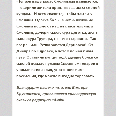
- Теперь наше место Смолянами называется,
- говорили жители приплывавшим за смолой
купцам. - И всем скажите, чтобы плыли в
Смоляны. Одрска больше нет. А название
Смоляны пошло от нашей спасительницы
Смоляны, дочери смолокура Деготка, жены
смолокура Трувора, нашего старшины. Так
все решили. Речка зовется Дерновкой. От
Днепра по Одровке, а потом по ней к нам
путь. Оставили купцы под будущие бочки со
смолой немало нужных Смолянам товаров и
уплыли в свои края, унося новое имя
поселения, где можно выгодно торговать.
Благодарим нашего читателя Виктора
Круковского, приславшего краеведческую
сказку в редакцию «АиФ».