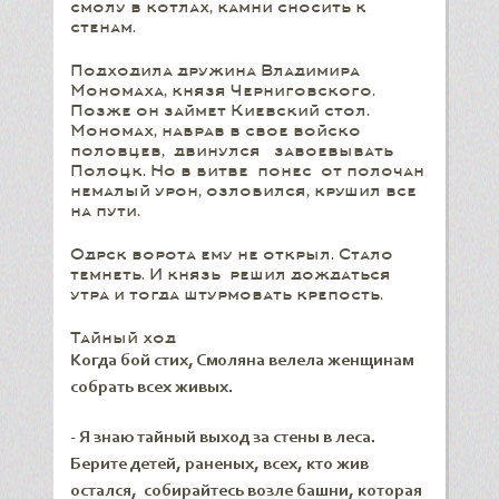
смолу в котлах, камни сносить к
стенам.
Подходила дружина Владимира
Мономаха, князя Черниговского.
Позже он займет Киевский стол.
Мономах, набрав в свое войско
половцев, двинулся завоевывать
Полоцк. Но в битве понес от полочан
немалый урон, озлобился, крушил все
на пути.
Одрск ворота ему не открыл. Стало
темнеть. И князь решил дождаться
утра и тогда штурмовать крепость.
Тайный ход
Когда бой стих, Смоляна велела женщинам
собрать всех живых.
- Я знаю тайный выход за стены в леса.
Берите детей, раненых, всех, кто жив
остался, собирайтесь возле башни, которая