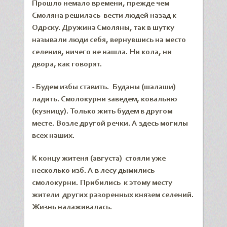
Прошло немало времени, прежде чем
Смоляна решилась вести людей назад к
Одрску. Дружина Смоляны, так в шутку
называли люди себя, вернувшись на место
селения, ничего не нашла. Ни кола, ни
двора, как говорят.
- Будем избы ставить. Буданы (шалаши)
ладить. Смолокурни заведем, ковальню
(кузницу). Только жить будем в другом
месте. Возле другой речки. А здесь могилы
всех наших.
К концу житеня (августа) стояли уже
несколько изб. А в лесу дымились
смолокурни. Прибились к этому месту
жители других разоренных князем селений.
Жизнь налаживалась.