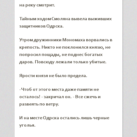
на реку смотрит.
Тайным ходом Смоляна вывела выживших
защитников Одрска.
Утром дружинники Мономаха ворвались в
крепость. Никто не поклонился князю, не
попросил пощады, не поднес богатых
даров. Повсюду лежали только убитые.
Ярости князя не было предела.
- Чтоб от этого места даже памяти не
осталось! - закричал он. - Все сжечь и
развеять по ветру.
И на месте Одрска остались лишь черные
уголья.