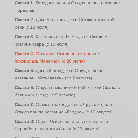
Cказка 1:
Город князя, или Откуда пошло название
«Браслав»
Сказка 2:
Дочь Болотника, или Сказка о минской
реке (с 12 июля)
Сказка 3:
Как появился Лепель, или Сказка о
хозяине озера (с 19 июля)
Сказка 4:
Отважная Смоляна, которая не
покорилась Мономаху (с 26 июля)
Сказка 5:
Дивный город, или Откуда пошло
название «Мстиславль» (со 2 августа)
Сказка 6:
Откуда название «Логойск», или Сказка о
беличьем гнезде (с 9 августа)
Сказка 7:
Сказка о заколдованной русалке, или
Откуда пошло название «Гродно» (с 16 августа)
Сказка 8:
Сказ о Свислочи, или Как коварный
Чернобог с волотами бился (с 23 августа)